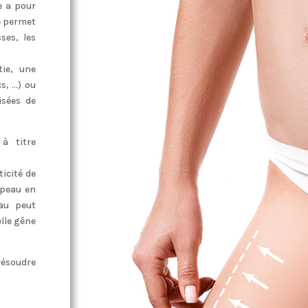
le a pour
le permet
ses, les
tie, une
cs, …) ou
isées de
 à titre
ticité de
 peau en
au peut
elle gêne
 résoudre