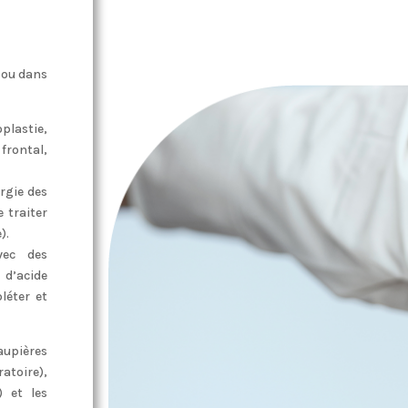
 ou dans
lastie,
frontal,
urgie des
 traiter
).
vec des
 d’acide
léter et
aupières
atoire),
) et les