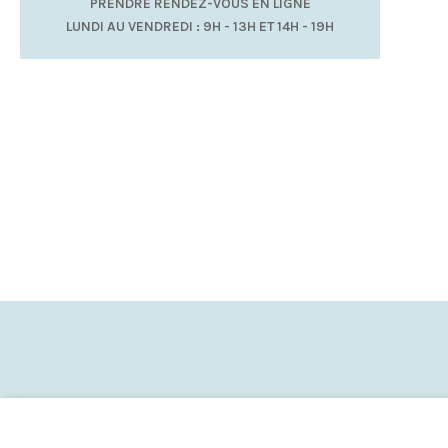
PRENDRE RENDEZ-VOUS EN LIGNE
LUNDI AU VENDREDI : 9H - 13H ET 14H - 19H