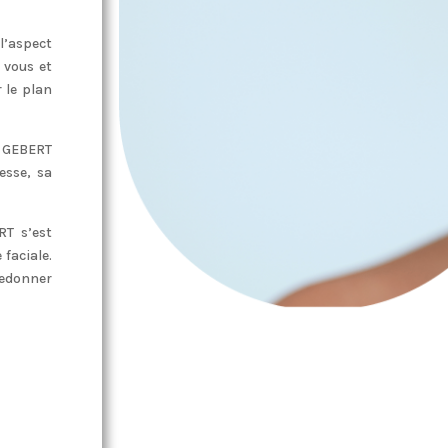
l’aspect
 vous et
 le plan
r GEBERT
esse, sa
RT s’est
faciale.
redonner