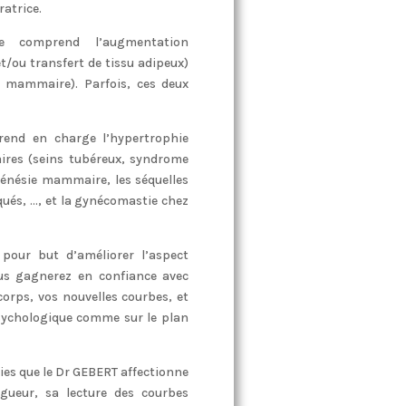
ratrice.
e comprend l’augmentation
ou transfert de tissu adipeux)
e mammaire). Parfois, ces deux
rend en charge l’hypertrophie
es (seins tubéreux, syndrome
génésie mammaire, les séquelles
ués, …, et la gynécomastie chez
 pour but d’améliorer l’aspect
vous gagnerez en confiance avec
corps, vos nouvelles courbes, et
psychologique comme sur le plan
gies que le Dr GEBERT affectionne
igueur, sa lecture des courbes