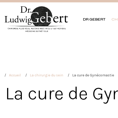
DR GEBERT
CH
Accueil
La chirurgie du sein
La cure de Gynécomastie
La cure de G