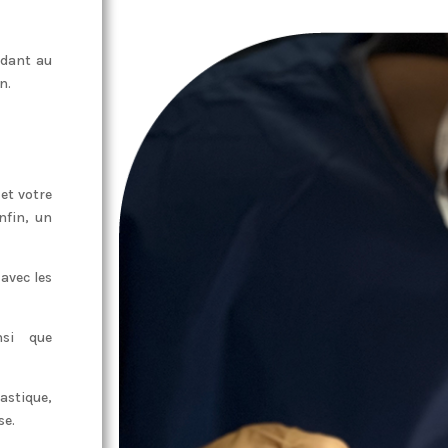
ndant au
n.
 et votre
nfin, un
avec les
nsi que
astique,
se.