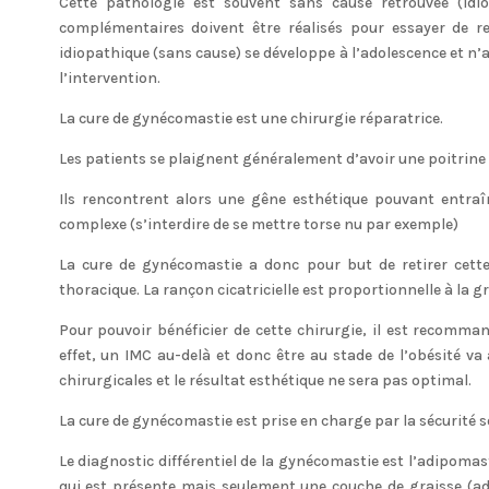
Cette pathologie est souvent sans cause retrouvée (id
complémentaires doivent être réalisés pour essayer de re
idiopathique (sans cause) se développe à l’adolescence et n’a 
l’intervention.
La cure de gynécomastie est une chirurgie réparatrice.
Les patients se plaignent généralement d’avoir une poitrine
Ils rencontrent alors une gêne esthétique pouvant entra
complexe (s’interdire de se mettre torse nu par exemple)
La cure de gynécomastie a donc pour but de retirer cett
thoracique. La rançon cicatricielle est proportionnelle à la g
Pour pouvoir bénéficier de cette chirurgie, il est recomm
effet, un IMC au-delà et donc être au stade de l’obésité v
chirurgicales et le résultat esthétique ne sera pas optimal.
La cure de gynécomastie est prise en charge par la sécurité s
Le diagnostic différentiel de la gynécomastie est l’adipomas
qui est présente mais seulement une couche de graisse (adi