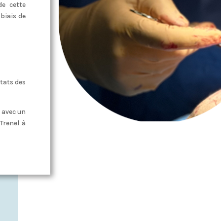
de cette
 biais de
ltats des
s avec un
Trenel à