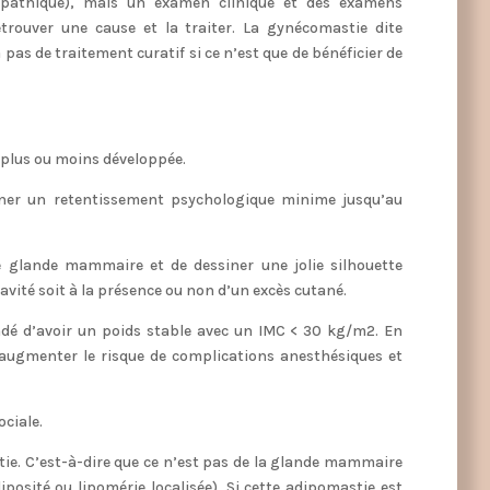
iopathique), mais un examen clinique et des examens
trouver une cause et la traiter. La gynécomastie dite
pas de traitement curatif si ce n’est que de bénéficier de
 plus ou moins développée.
îner un retentissement psychologique minime jusqu’au
e glande mammaire et de dessiner une jolie silhouette
ravité soit à la présence ou non d’un excès cutané.
andé d’avoir un poids stable avec un IMC < 30 kg/m2. En
a augmenter le risque de complications anesthésiques et
ociale.
tie. C’est-à-dire que ce n’est pas de la glande mammaire
posité ou lipomérie localisée). Si cette adipomastie est